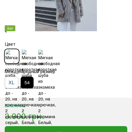
Хит
Цвет
Международный размер
XL
54
В наличии
3 900 грн