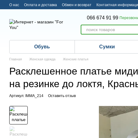
Перейти к основному контенту
О нас
Оплата и доставка
Обмен и возврат
Контактная информац
066 674 91 99
Перезвони
Обувь
Сумки
Главная
Женская одежда
Женские платья
Расклешенное платье миди 
на резинке до локтя, Красн
Артикул: IMMA_214
Оставить отзыв