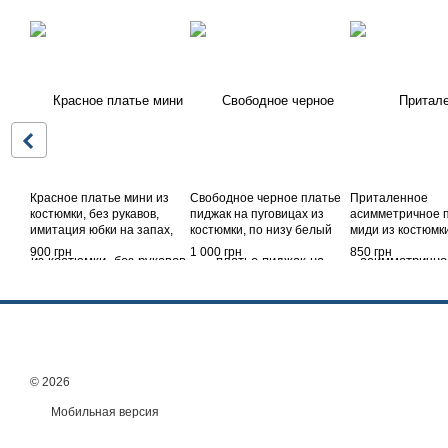
Красное платье мини из
Свободное черное платье
Приталенное
костюмки, без рукавов,
пиджак на пуговицах из
асимметричное 
имитация юбки на запах,
костюмки, по низу белый
миди из костюмки
42/44
волан из софта, 42/44
бретельками на 
900 грн
1 000 грн
850 грн
плечо, сзади раз
Голубой, 42
© 2026
Мобильная версия