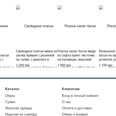
Свободное платье макси из
Платье халат батал миди
Роскошное 
платье
шелка Армани с резинкой
из софта принт листочки,
батал из п
 с
на талии, с декольте и
на пуговицах, короткий
штапеля, р
одно
рукавом фонариком на
рукав, пояс, карманы,
талия на ре
1 200 грн
1 000 грн
1 150 грн
рез,
резинке 3/4, Малина, S-M
Белый, 52
50/52
Каталог
Клиентам
Обувь
Вход в личный кабинет
Сумки
О нас
Женская одежда
Оплата и доставка
Изделия из серебра
Обмен и возврат