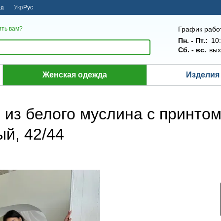
Укр
Рус
ия
График рабо
ть вам?
Пн.
- Пт.:
10:
Сб.
- вс.
вых
Женская одежда
Изделия 
из белого муслина с принтом
ый, 42/44