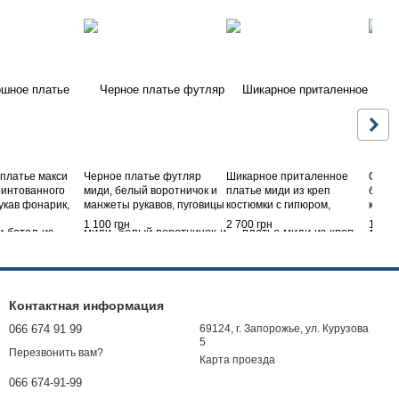
платье макси
Черное платье футляр
Шикарное приталенное
Свобо
ринтованного
миди, белый воротничок и
платье миди из креп
батал
укав фонарик,
манжеты рукавов, пуговицы
костюмки с гипюром,
корот
зинке, Голубой,
по лифу, разрез сзади на
декольте, рукава фонарики,
разре
1 100 грн
2 700 грн
1 000
юбке, 42/44
юбка солнце, пояс, Белый,
на гр
S
карма
Контактная информация
066 674 91 99
69124, г. Запорожье, ул. Курузова
5
Перезвонить вам?
Карта проезда
066 674-91-99