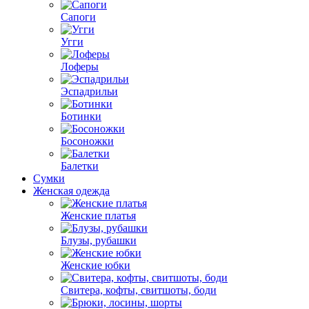
Сапоги
Угги
Лоферы
Эспадрильи
Ботинки
Босоножки
Балетки
Сумки
Женская одежда
Женские платья
Блузы, рубашки
Женские юбки
Свитера, кофты, свитшоты, боди