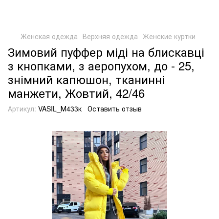
Женская одежда
Верхняя одежда
Женские куртки
Зимовий пуффер міді на блискавці
з кнопками, з аеропухом, до - 25,
знімний капюшон, тканинні
манжети, Жовтий, 42/46
Артикул:
VASIL_М433к
Оставить отзыв