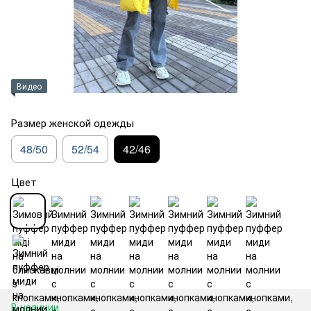
Видео
Размер женской одежды
48/50
52/54
42/46
Цвет
В наличии