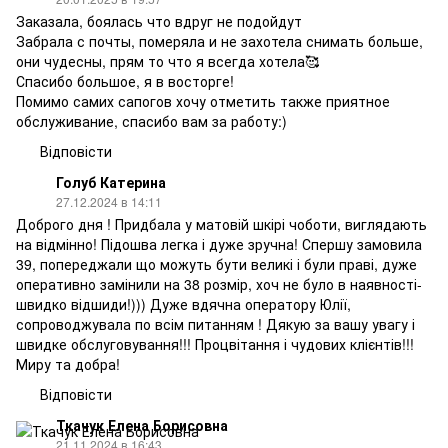
Заказала, боялась что вдруг не подойдут
Забрала с почты, померяла и не захотела снимать больше,
они чудесны, прям то что я всегда хотела🥰
Спасибо большое, я в восторге!
Помимо самих сапогов хочу отметить также приятное
обслуживание, спасибо вам за работу:)
Відповісти
Голуб Катерина
27.12.2024 в 14:11
Доброго дня ! Придбала у матовій шкірі чоботи, виглядають
на відмінно! Підошва легка і дуже зручна! Спершу замовила
39, попереджали що можуть бути великі і були праві, дуже
оперативно замінили на 38 розмір, хоч не було в наявності-
швидко відшиди!))) Дуже вдячна оператору Юлії,
сопроводжувала по всім питанням ! Дякую за вашу увагу і
швидке обслуговування!!! Процвітання і чудових клієнтів!!!
Миру та добра!
Відповісти
Ткачук Елена Борисовна
21.11.2024 в 16:43