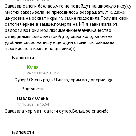
Заказав сапоги боялась,что не подойдут на широкую икру),у
многих заказывала,но приходилось возвращать,т.к. даже
шнуровка на обхват икры 43 см,не подходила.Получив свои
сапоги чернве в замше,померяв на НП,я завизжала от
радости вот они мои любименькие❤️❤️❤️.Качество
супер,щамш,флис внутри🔥,подошва,колодка очень
удобные,скоро напишу еще один отзыв,т.к. заказала
похожие но в коже и на цигейке)))
Відповісти
Юлия
24.11.2024 в 19:17
Супер! Очень рады! Благодарим за доверие! 😘
Відповісти
Павлюк Олена
17.10.2024 в 15:54
Заказала чер мат, сапоги супер.Большое спасибо
Відповісти