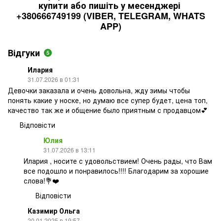
купити або пишіть у месенджері
+380666749199 (VIBER, TELEGRAM, WHATS
APP)
Відгуки
5
Илария
31.07.2026 в 01:31
Девочки заказала и очень довольна, жду зимы чтобы
понять какие у носке, но думаю все супер будет, цена топ,
качество так же и общение было приятным с продавцом💕
Відповісти
Юлия
31.07.2026 в 13:11
Илария , носите с удовольствием! Очень рады, что Вам
все подошло и понравилось!!!! Благодарим за хорошие
слова!💐❤️
Відповісти
Казимир Ольга
20.01.2025 в 19:57