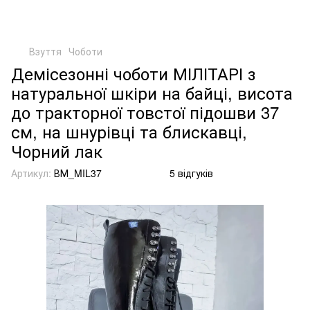
Взуття
Чоботи
Демісезонні чоботи МІЛІТАРІ з
натуральної шкіри на байці, висота
до тракторної товстої підошви 37
см, на шнурівці та блискавці,
Чорний лак
Артикул:
ВМ_MIL37
5 відгуків