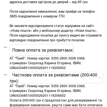
адресна доставка кур'єром до дверей – від 85 грн.
Після надсилання замовлення, вам прийде на телефон
SMS-повідомлення з номером ТТН.
Ви зможете відслідковувати статус відправки на сайті
«Нова пошта» або у мобільному додатку «Нова пошта».
Після надходження посилки до пункту видачі ви отримаєте
відповідне повідомлення про прибуття посилки.
Повна оплата за реквізитами:
АТ "Пумб". Номер картки: 5355 2800 3008 0368,
отримувач Скоропад Карина Єгорівна, IBAN:
UA643348510000026201119206652
Часткова оплата за реквізитами (200/400
грн):
АТ "Пумб". Номер картки: 5355 2800 3008 0368,
отримувач Скоропад Карина Єгорівна, IBAN:
UA643348510000026201119206652
Оплата 200/400 грн є предоплатою для резервування та
формування замовлення, решта суми має бути оплачена