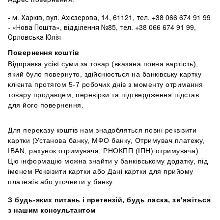
- м. Харків, вул. Ахієзерова, 14, 61121, тел. +38 066 674 91 99
- «Нова Пошта», відділення
№
85, тел. +38 066 674 91 99,
Орловська Юлія
Повернення коштів
Відправка усієї суми за товар (вказана повна вартість),
який було повернуто, здійснюється на банківську картку
клієнта протягом 5-7 робочих днів з моменту отримання
товару продавцем, перевірки та підтвердження підстав
для його повернення.
Для переказу коштів нам знадобляться повні реквізити
картки (Установа банку, МФО банку, Отримувач платежу,
IBAN, рахунок отримувача, РНОКПП (ІПН) отримувача).
Цю інформацію можна знайти у банківському додатку, під
іменем Реквізити картки або Дані картки для прийому
платежів або уточнити у банку.
З будь-яких питань і претензій, будь ласка, зв'яжіться
з нашим консультантом