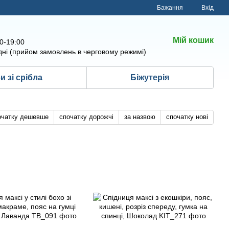
Бажання
Вхід
Мій кошик
00-19:00
дні (прийом замовлень в черговому режимі)
 зі срібла
Біжутерія
очатку дешевше
спочатку дорожчі
за назвою
спочатку нові