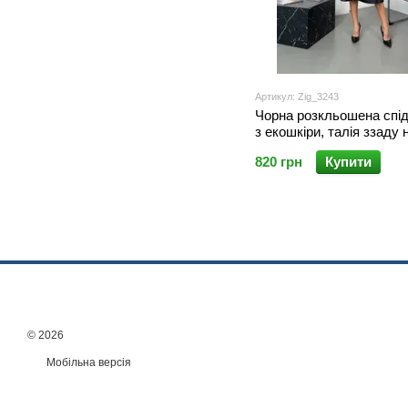
Артикул: Zig_3243
Чорна розкльошена спід
з екошкіри, талія ззаду 
резинці, 42/46
820 грн
Купити
© 2026
Мобільна версія