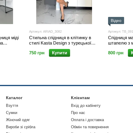
Відео
Артикул: ARIAD_3082
Артикул: ТВ_09
ниця міді
Стильна спідниця в клітинку в
Спідниця мак
на
стилі Kasta Design з турецької
штапелю з м
фланелі, широкі складки, висока
з вишивкою
750 грн
Купити
800 грн
посадка, Блакитний, 42/44
Каталог
Клієнтам
Взуття
Вхід до кабінету
Сумки
Про нас
Жіночий одяг
Оплата і доставка
Вироби зі срібла
Обмін та повернення