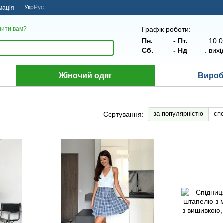
Укр
Рус
мація
Графік роботи:
нити вам?
Пн.
- Пт.
: 10:
Сб.
- Нд
.
вихі
Жіночий одяг
Вироби
за популярністю
сп
Сортування: