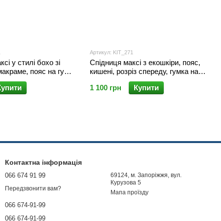
1
Артикул: KIT_271
сі у стилі бохо зі
Спідниця максі з екошкіри, пояс,
акраме, пояс на гумці
кишені, розріз спереду, гумка на
, Лаванда
спинці, Шоколад
Купити
1 100 грн
Купити
Контактна інформація
066 674 91 99
69124, м. Запоріжжя, вул.
Курузова 5
Передзвонити вам?
Мапа проїзду
066 674-91-99
066 674-91-99