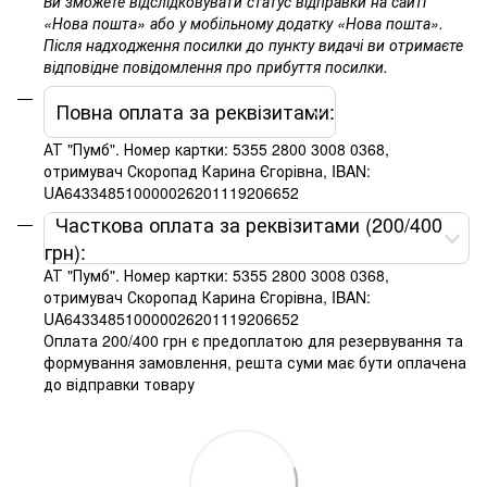
Ви зможете відслідковувати статус відправки на сайті
«Нова пошта» або у мобільному додатку «Нова пошта».
Після надходження посилки до пункту видачі ви отримаєте
відповідне повідомлення про прибуття посилки.
Повна оплата за реквізитами:
АТ "Пумб". Номер картки: 5355 2800 3008 0368,
отримувач Скоропад Карина Єгорівна, IBAN:
UA643348510000026201119206652
Часткова оплата за реквізитами (200/400
грн):
АТ "Пумб". Номер картки: 5355 2800 3008 0368,
отримувач Скоропад Карина Єгорівна, IBAN:
UA643348510000026201119206652
Оплата 200/400 грн є предоплатою для резервування та
формування замовлення, решта суми має бути оплачена
до відправки товару