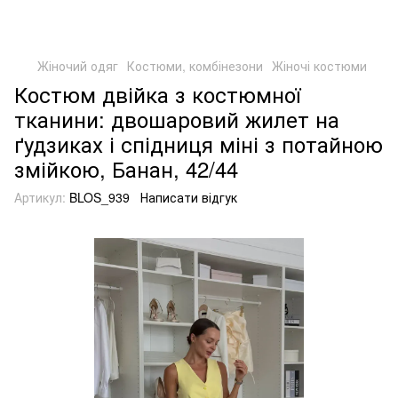
Жіночий одяг
Костюми, комбінезони
Жіночі костюми
Костюм двійка з костюмної
тканини: двошаровий жилет на
ґудзиках і спідниця міні з потайною
змійкою, Банан, 42/44
Артикул:
BLOS_939
Написати відгук