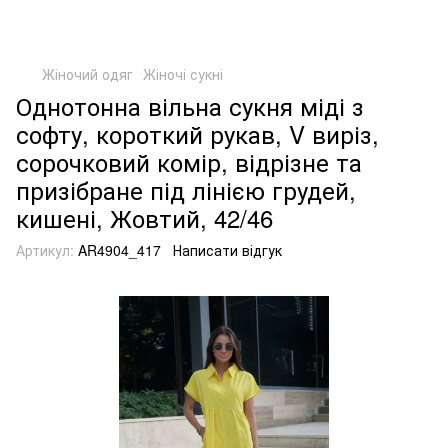
Жіночий одяг
Жіночі сукні
Однотонна вільна сукня міді з
софту, короткий рукав, V виріз,
сорочковий комір, відрізне та
призібране під лінією грудей,
кишені, Жовтий, 42/46
Артикул:
AR4904_417
Написати відгук