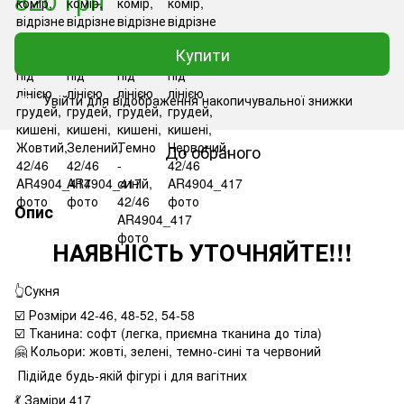
Купити
Увійти
для відображення накопичувальної знижки
%
До обраного
Опис
НАЯВНІСТЬ УТОЧНЯЙТЕ!!!
👆Сукня
☑️ Розміри 42-46, 48-52, 54-58
☑️ Тканина: софт (легка, приємна тканина до тіла)
🤗 Кольори: жовті, зелені, темно-сині та червоний
Підійде будь-якій фігурі і для вагітних
💃 Заміри 417