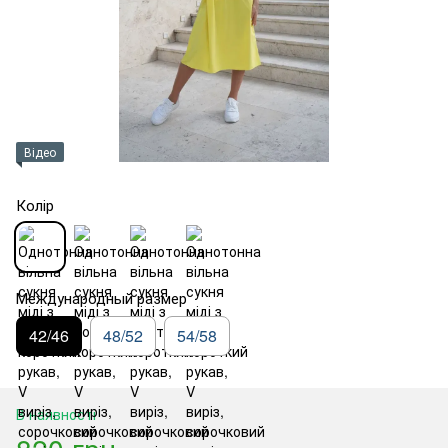
Відео
Колір
Международный размер
42/46
48/52
54/58
В наявності
820 грн