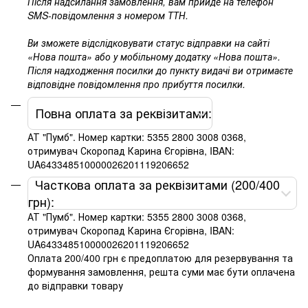
Після надсилання замовлення, вам прийде на телефон
SMS-повідомлення з номером ТТН.
Ви зможете відслідковувати статус відправки на сайті
«Нова пошта» або у мобільному додатку «Нова пошта».
Після надходження посилки до пункту видачі ви отримаєте
відповідне повідомлення про прибуття посилки.
Повна оплата за реквізитами:
АТ "Пумб". Номер картки: 5355 2800 3008 0368,
отримувач Скоропад Карина Єгорівна, IBAN:
UA643348510000026201119206652
Часткова оплата за реквізитами (200/400
грн):
АТ "Пумб". Номер картки: 5355 2800 3008 0368,
отримувач Скоропад Карина Єгорівна, IBAN:
UA643348510000026201119206652
Оплата 200/400 грн є предоплатою для резервування та
формування замовлення, решта суми має бути оплачена
до відправки товару