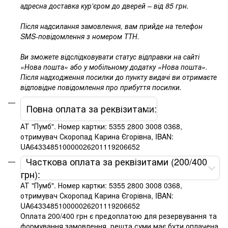
адресна доставка кур'єром до дверей – від 85 грн.
Після надсилання замовлення, вам прийде на телефон
SMS-повідомлення з номером ТТН.
Ви зможете відслідковувати статус відправки на сайті
«Нова пошта» або у мобільному додатку «Нова пошта».
Після надходження посилки до пункту видачі ви отримаєте
відповідне повідомлення про прибуття посилки.
Повна оплата за реквізитами:
АТ "Пумб". Номер картки: 5355 2800 3008 0368,
отримувач Скоропад Карина Єгорівна, IBAN:
UA643348510000026201119206652
Часткова оплата за реквізитами (200/400
грн):
АТ "Пумб". Номер картки: 5355 2800 3008 0368,
отримувач Скоропад Карина Єгорівна, IBAN:
UA643348510000026201119206652
Оплата 200/400 грн є предоплатою для резервування та
формування замовлення, решта суми має бути оплачена