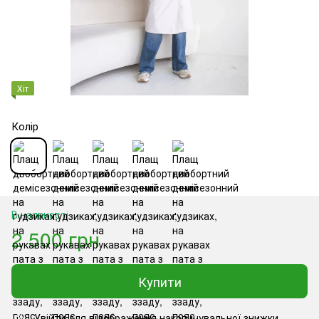
Хіт
Колір
В наявності
2 500 грн
Купити
Увійти
для відображення накопичувальної знижки
%