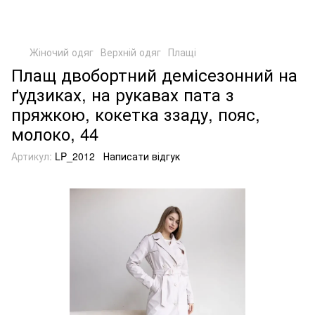
Жіночий одяг
Верхній одяг
Плащі
Плащ двобортний демісезонний на
ґудзиках, на рукавах пата з
пряжкою, кокетка ззаду, пояс,
молоко, 44
Артикул:
LP_2012
Написати відгук