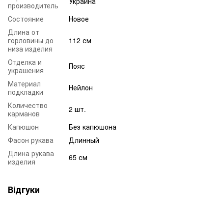
Украина
производитель
Состояние
Новое
Длина от
горловины до
112 см
низа изделия
Отделка и
Пояс
украшения
Материал
Нейлон
подкладки
Количество
2 шт.
карманов
Капюшон
Без капюшона
Фасон рукава
Длинный
Длина рукава
65 см
изделия
Відгуки