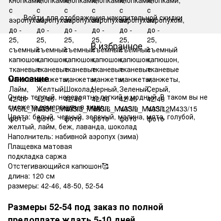
Войти
для отображения накопительной скидки
%
В избранное
Описание
Очень теплый, невероятно легкий и модный. В таком вы не
сможете замерзнуть в зиму.
Цвета: белый, черный, зеленый, малина, мята, голубой,
желтый, лайм, беж, лаванда, шоколад
Наполнитель: набивной аэропух (зима)
Плащевка матовая
подкладка саржа
Отстегивающийся капюшон🥰
длина: 120 см
размеры: 42-46, 48-50, 52-54
Размеры 52-54 под заказ по полной
предоплате ждать 5-10 дней