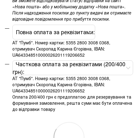
Ви зможете відслідковувати статус відправки на сайті
«Нова пошта» або у мобільному додатку «Нова пошта».
Після надходження посилки до пункту видачі ви отримаєте
відповідне повідомлення про прибуття посилки.
Повна оплата за реквізитами:
АТ "Пумб". Номер картки: 5355 2800 3008 0368,
отримувач Скоропад Карина Єгорівна, IBAN:
UA643348510000026201119206652
Часткова оплата за реквізитами (200/400
грн):
АТ "Пумб". Номер картки: 5355 2800 3008 0368,
отримувач Скоропад Карина Єгорівна, IBAN:
UA643348510000026201119206652
Оплата 200/400 грн є предоплатою для резервування та
формування замовлення, решта суми має бути оплачена
до відправки товару