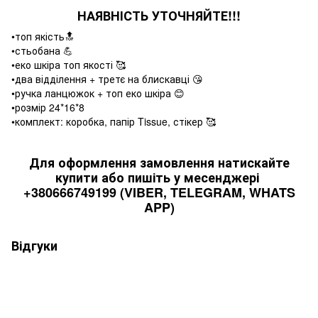
НАЯВНІСТЬ УТОЧНЯЙТЕ!!!
•топ якість🔝
•стьобана 💪
•еко шкіра топ якості 🥰
•два відділення + третє на блискавці 😘
•ручка ланцюжок + топ еко шкіра 😊
•розмір 24*16*8
•комплект: коробка, папір Tissue, стікер 🥰
Для оформлення замовлення натискайте
купити або пишіть у месенджері
+380666749199 (VIBER, TELEGRAM, WHATS
APP)
Відгуки