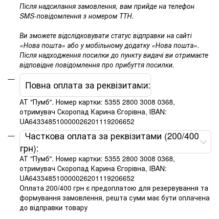
Після надсилання замовлення, вам прийде на телефон
SMS-повідомлення з номером ТТН.
Ви зможете відслідковувати статус відправки на сайті
«Нова пошта» або у мобільному додатку «Нова пошта».
Після надходження посилки до пункту видачі ви отримаєте
відповідне повідомлення про прибуття посилки.
Повна оплата за реквізитами:
АТ "Пумб". Номер картки: 5355 2800 3008 0368,
отримувач Скоропад Карина Єгорівна, IBAN:
UA643348510000026201119206652
Часткова оплата за реквізитами (200/400
грн):
АТ "Пумб". Номер картки: 5355 2800 3008 0368,
отримувач Скоропад Карина Єгорівна, IBAN:
UA643348510000026201119206652
Оплата 200/400 грн є предоплатою для резервування та
формування замовлення, решта суми має бути оплачена
до відправки товару