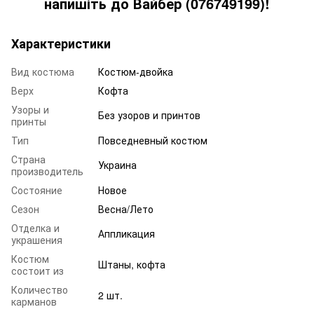
напишіть до Вайбер (076749199)!
Характеристики
Вид костюма
Костюм-двойка
Верх
Кофта
Узоры и
Без узоров и принтов
принты
Тип
Повседневный костюм
Страна
Украина
производитель
Состояние
Новое
Сезон
Весна/Лето
Отделка и
Аппликация
украшения
Костюм
Штаны, кофта
состоит из
Количество
2 шт.
карманов