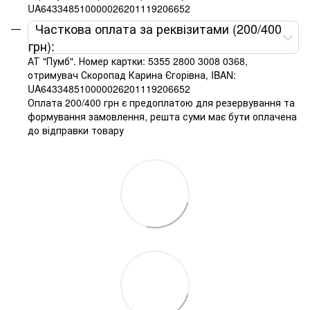
UA643348510000026201119206652
Часткова оплата за реквізитами (200/400
грн):
АТ "Пумб". Номер картки: 5355 2800 3008 0368,
отримувач Скоропад Карина Єгорівна, IBAN:
UA643348510000026201119206652
Оплата 200/400 грн є предоплатою для резервування та
формування замовлення, решта суми має бути оплачена
до відправки товару