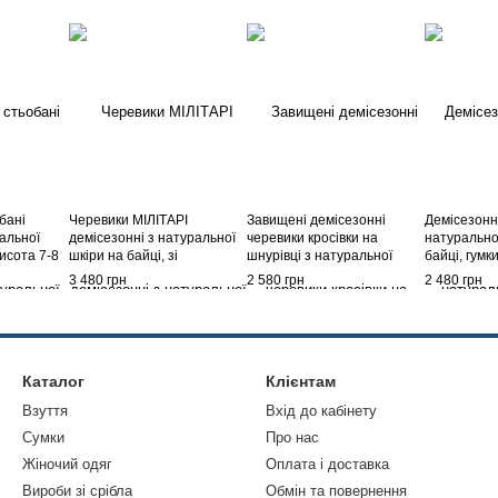
бані
Черевики МІЛІТАРІ
Завищені демісезонні
Демісезонн
альної
демісезонні з натуральної
черевики кросівки на
натурально
висота 7-8
шкіри на байці, зі
шнурівці з натуральної
байці, гумк
см,
шнурівкою, висота до
італійської замші на байці,
2,5 см і каб
3 480 грн
2 580 грн
2 480 грн
тракторної підошви 24 см,
оздоблення баранчик,
Беж
Беж
танкетка 4 см ззаду,
поліуретан, М'ята
Каталог
Клієнтам
Взуття
Вхід до кабінету
Сумки
Про нас
Жіночий одяг
Оплата і доставка
Вироби зі срібла
Обмін та повернення