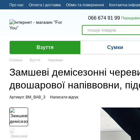
Перейти до основного контенту
Про нас
Оплата і доставка
Обмін та повернення
Контактна інфор
066 674 91 99
Передзво
Взуття
Сумки
Головна
Взуття
Черевики
Замшеві демісезонні череви
двошарової напіввовни, під
Артикул: ВМ_ВАВ_З
Написати відгук