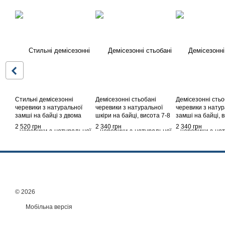
Стильні демісезонні
Демісезонні стьобані
Демісезонні стьо
черевики з натуральної
черевики з натуральної
черевики з натур
замші на байці з двома
шкіри на байці, висота 7-8
замші на байці, 
ременями з натуральної
см, підошва 2 - 3 см, Чорний
см, підошва 2 - 3 
2 520 грн
2 340 грн
2 340 грн
шкіри і пряжками, на
Шоколад
блискавці, висота 18 см,
товста підошва, Шоколад
© 2026
Мобільна версія