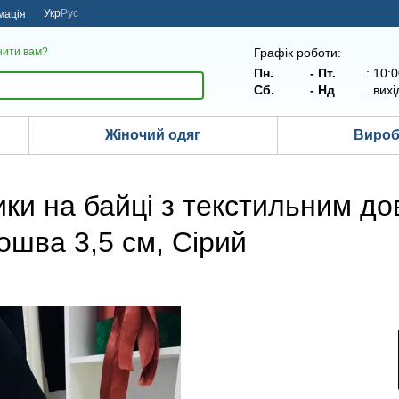
Укр
Рус
мація
Графік роботи:
нити вам?
Пн.
- Пт.
: 10:
Сб.
- Нд
.
вихі
Жіночий одяг
Вироби
ки на байці з текстильним до
ошва 3,5 см, Сірий