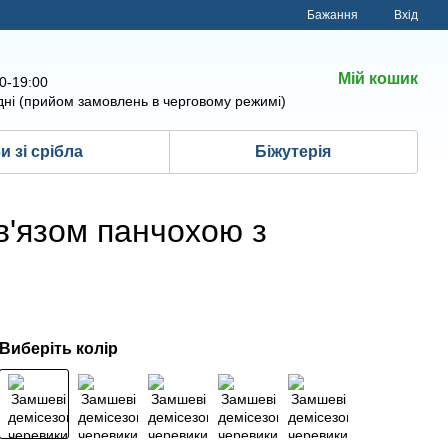
Бажання
Вхід
Мій кошик
00-19:00
дні (прийом замовлень в черговому режимі)
 зі срібла
Біжутерія
в'язом панчохою з
Виберіть колір