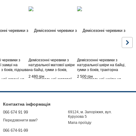
і черевики з
Демісезонні черевики з
Демісезонні черевики з
ї замші на
натуральної матової шкіри
натуральної шкіри на байці,
и з боків, підошва
на байці, гумки з боків,
гумки з боків, тракторна
лук, без застібки,
підошва 2,5 см і каблук, без
підошва з підборами, без
2 480 грн
2 500 грн
застібки, Молочний
застібки, Чорний
Контактна інформація
066 674 91 99
69124, м. Запоріжжя, вул.
Курузова 5
Передзвонити вам?
Мапа проїзду
066 674-91-99