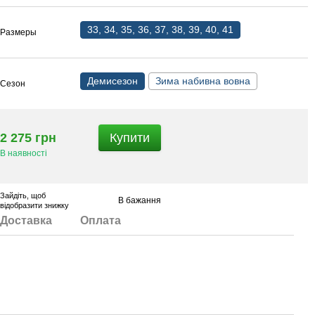
33, 34, 35, 36, 37, 38, 39, 40, 41
Размеры
Демисезон
Зима набивна вовна
Сезон
2 275 грн
Купити
В наявності
Зайдіть
, щоб
В бажання
відобразити знижку
Доставка
Оплата