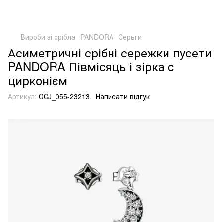
Вироби зі срібла
PANDORA
Серьги
Асиметричні срібні сережки пусети
PANDORA Півмісяць і зірка c
цирконієм
Артикул:
ОСJ_055-23213
Написати відгук