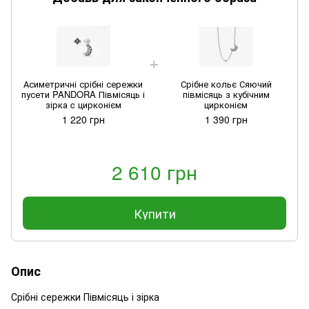
Асиметричні срібні сережки
Срібне кольє Сяючий
пусети PANDORA Півмісяць і
півмісяць з кубічним
зірка c цирконієм
цирконієм
1 220 грн
1 390 грн
2 610 грн
Купити
Опис
Срібні сережки Півмісяць і зірка