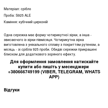
Матеріал: срібло
Проба: S925 ALE
Каміння: кубічний цирконій
Одна сережка має форму чотирикутної зірки, а інша -
звисаючого із зірки півмісяця. Чотирикутна зірка
виготовлена з унікального сплаву з покриттям рутенієм, а
місяць - зі срібла 925 проби. Обидві сережки прикрашені
блиском для додаткового зоряного ефекту.
Для оформлення замовлення натискайте
купити або пишіть у месенджери
+380666749199 (VIBER, TELEGRAM, WHATS
APP)
Відгуки