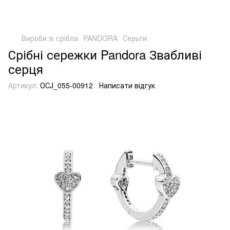
Вироби зі срібла
PANDORA
Серьги
Срібні сережки Pandora Звабливі
серця
Артикул:
ОСJ_055-00912
Написати відгук