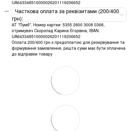
UA643348510000026201119206652
Часткова оплата за реквізитами (200/400
грн):
АТ "Пумб". Номер картки: 5355 2800 3008 0368,
отримувач Скоропад Карина Єгорівна, IBAN:
UA643348510000026201119206652
Оплата 200/400 грн є предоплатою для резервування та
формування замовлення, решта суми має бути оплачена
до відправки товару