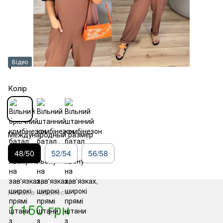
Відео
Колір
Международный размер
48/50
52/54
56/58
Немає в наявності
1 150 грн