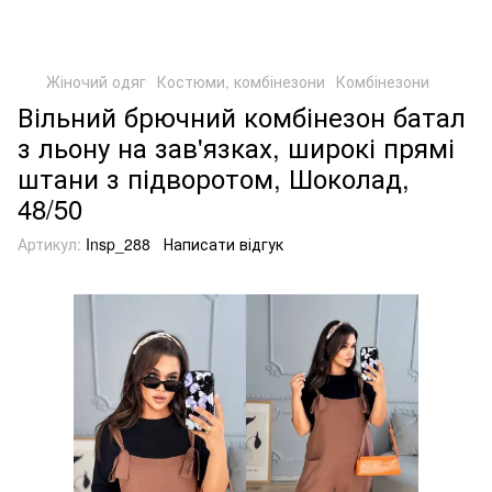
Жіночий одяг
Костюми, комбінезони
Комбінезони
Вільний брючний комбінезон батал
з льону на зав'язках, широкі прямі
штани з підворотом, Шоколад,
48/50
Артикул:
Insp_288
Написати відгук